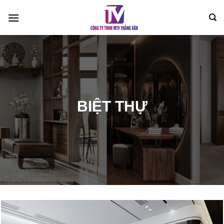
Bỏ
qua
nội
dung
BIỆT THỰ