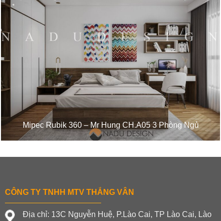
Mipec Rubik 360 – Mr Hung CH.A05 3 Phòng Ngủ
CÔNG TY TNHH MTV THẮNG VÂN
Địa chỉ: 13C Nguyễn Huệ, P.Lào Cai, TP Lào Cai, Lào