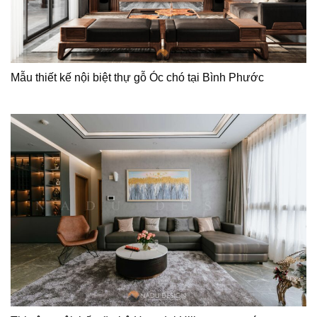
Mẫu thiết kế nội biệt thự gỗ Óc chó tại Bình Phước