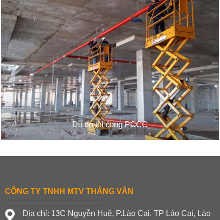
Du an thi cong PCCC
CÔNG TY TNHH MTV THẮNG VÂN
Địa chỉ: 13C Nguyễn Huệ, P.Lào Cai, TP Lào Cai, Lào