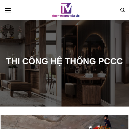
Bỏ
qua
nội
dung
THI CÔNG HỆ THỐNG PCCC