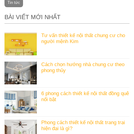
Tin tức
BÀI VIẾT MỚI NHẤT
Tư vấn thiết kế nội thất chung cư cho
người mệnh Kim
Không
có
bình
Cách chọn hướng nhà chung cư theo
luận
phong thủy
ở
Không
Tư
có
vấn
bình
thiết
6 phong cách thiết kế nội thất đồng quê
luận
kế
nổi bật
ở
nội
Không
Cách
thất
có
chọn
chung
bình
hướng
cư
Phong cách thiết kế nội thất trang trại
luận
nhà
cho
hiện đại là gì?
ở
chung
người