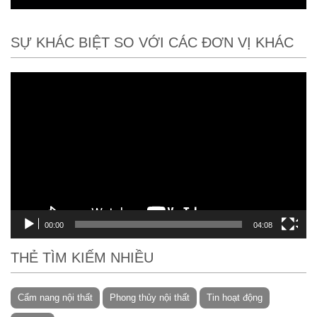
SỰ KHÁC BIỆT SO VỚI CÁC ĐƠN VỊ KHÁC
Trình
chơi
Video
00:00
04:08
THẺ TÌM KIẾM NHIỀU
Cẩm nang nội thất
Phong thủy nội thất
Tin hoạt động